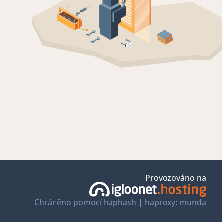
Provozováno na
Chráněno pomocí
haphash
| haproxy: munda