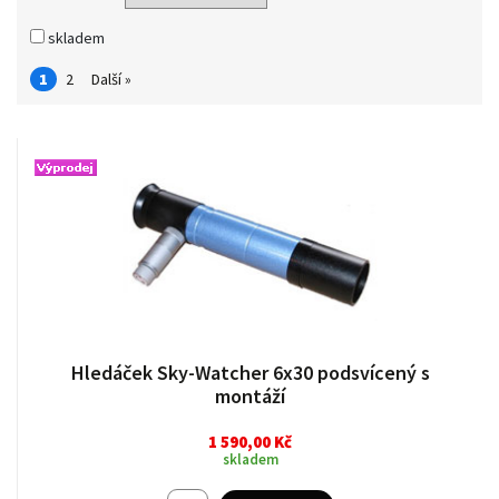
skladem
1
2
Další »
Hledáček Sky-Watcher 6x30 podsvícený s
montáží
1 590,00 Kč
skladem