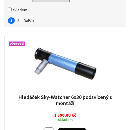
skladem
1
2
Další »
Hledáček Sky-Watcher 6x30 podsvícený s
montáží
1 590,00 Kč
skladem