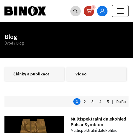
0
Blog
Úvod
/
Blog
Články a publikace
Video
1
2
3
4
5
|
Další»
Multispektralní dalekohled
Pulsar Symbion
Multispektralní dalekohled