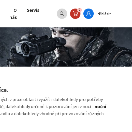
O
Servis
0
Přihlásit
nás
íce.
ch v praxi oblasti využíti: dalekohledy pro potřeby
ě, dalekohledy určené k pozorování jen v noci -
noční
vadla a dalekohledy vhodné při provozování různých