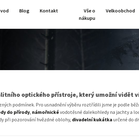
vod
Blog
Kontakt
Vše o
Velkoobchod
nákupu
tního optického přístroje, který umožní vidět v
ných podmínek. Pro usnadnění výběru roztřídili jsme je podle běžný
dy do přírody
,
námořnické
vodotěsné dalekohledy na jachty a lod
y při pozorování hvězdné oblohy,
divadelní kukátka
určené do di