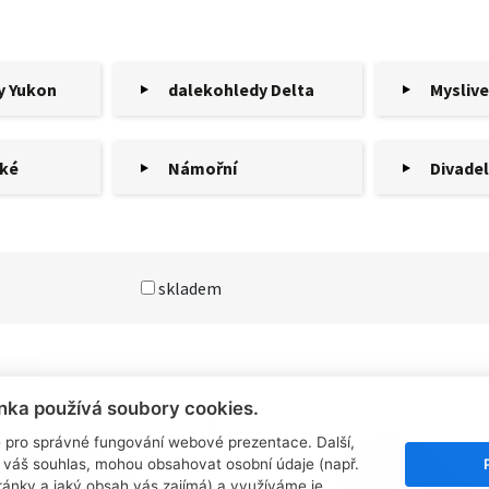
y Yukon
dalekohledy Delta
Mysliv
ké
Námořní
Divadel
skladem
nka používá soubory cookies.
 pro správné fungování webové prezentace. Další,
 váš souhlas, mohou obsahovat osobní údaje (např.
tránky a jaký obsah vás zajímá) a využíváme je