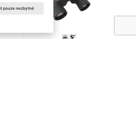
ut pouze nezbytné
50
Dalekohled Entry 8x40
1 990,00 Kč