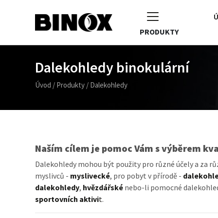
Ú
PRODUKTY
Dalekohledy binokulární
Úvod
/
Produkty
/
Dalekohledy
Naším cílem je pomoc Vám s výběrem kvali
Dalekohledy mohou být použity pro různé účely a za růz
myslivců -
myslivecké
, pro pobyt v přírodě -
dalekohle
dalekohledy
,
hvězdářské
nebo-li pomocné dalekohled
sportovních aktivi
t
.