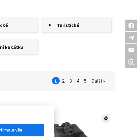
ecké
Turistické
ní kukátka
1
2
3
4
5
Další »
Přijmout vše