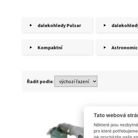
dalekohledy Pulsar
dalekohled
Kompaktní
Astronomic
Řadit podle
:
Tato webová strá
Některé jsou nezbytné
pro které potřebujeme
jak procházíte naše s