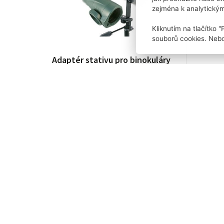
zejména k analytický
Kliknutím na tlačítko 
souborů cookies. Nebo
Adaptér stativu pro binokuláry
Da
290,00 Kč
2 290,
skladem