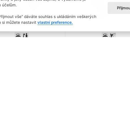
m účelům.
Přijmo
"Přijmout vše" dáváte souhlas s ukládáním veškerých
 si můžete nastavit
vlastní preference.
lekohled Entry 10x50
Dalekohled Entry 7x
2 190,00 Kč
00 Kč
skladem