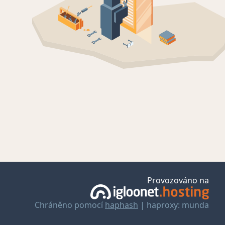
Provozováno na
Chráněno pomocí
haphash
| haproxy: munda