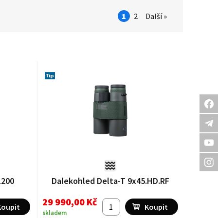
1
2
Další »
1200
Dalekohled Delta-T 9x45.HD.RF
29 990,00 Kč
skladem