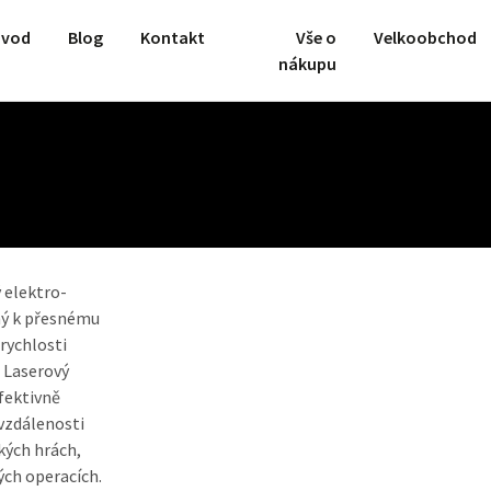
vod
Blog
Kontakt
Vše o
Velkoobchod
nákupu
 elektro-
ený k přesnému
rychlosti
 Laserový
fektivně
vzdálenosti
ckých hrách,
ých operacích.