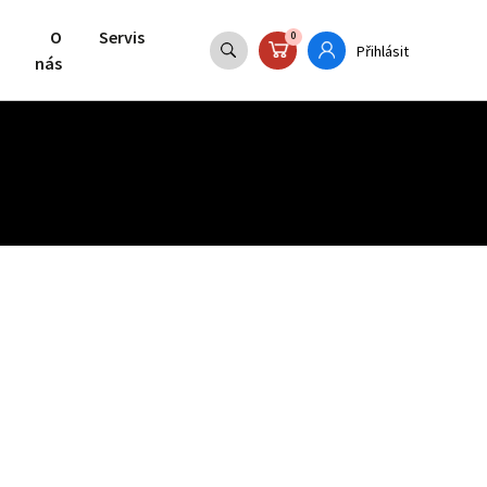
O
Servis
0
Přihlásit
nás