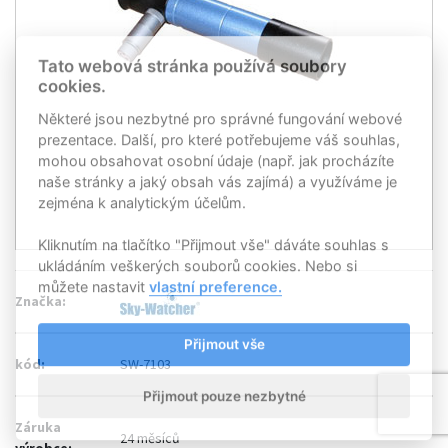
Tato webová stránka používá soubory
cookies.
Některé jsou nezbytné pro správné fungování webové
prezentace. Další, pro které potřebujeme váš souhlas,
mohou obsahovat osobní údaje (např. jak procházíte
naše stránky a jaký obsah vás zajímá) a využíváme je
zejména k analytickým účelům.
Kliknutím na tlačítko "Přijmout vše" dáváte souhlas s
ukládáním veškerých souborů cookies. Nebo si
můžete nastavit
vlastní preference.
Značka:
Přijmout vše
kód:
SW-7103
Přijmout pouze nezbytné
Záruka
24 měsíců