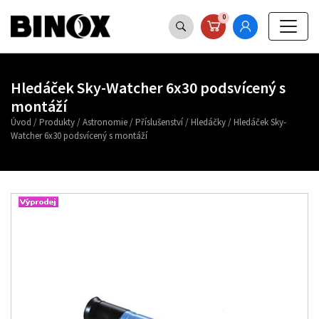
0
Hledáček Sky-Watcher 6x30 podsvícený s
montáží
Úvod
/
Produkty
/
Astronomie
/
Příslušenství
/
Hledáčky
/
Hledáček Sky-
Watcher 6x30 podsvícený s montáží