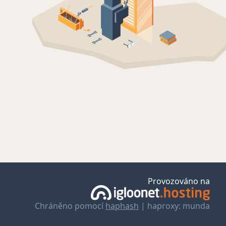
Provozováno na
Chráněno pomocí
haphash
| haproxy: munda