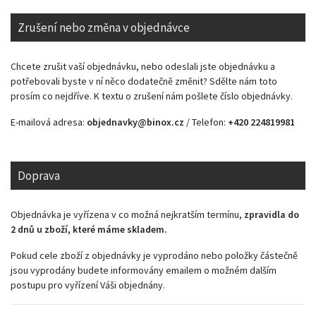
Zrušení nebo změna v objednávce
Chcete zrušit vaší objednávku, nebo odeslali jste objednávku a
potřebovali byste v ní něco dodatečně změnit? Sdělte nám toto
prosím co nejdříve. K textu o zrušení nám pošlete číslo objednávky.
E-mailová adresa:
objednavky@binox.cz
/ Telefon:
+420 224819981
Doprava
Objednávka je vyřízena v co možná nejkratším termínu,
zpravidla do
2 dnů u zboží, které máme skladem.
Pokud cele zboží z objednávky je vyprodáno nebo položky částečně
jsou vyprodány budete informovány emailem o možném dalším
postupu pro vyřízení Váši objednány.