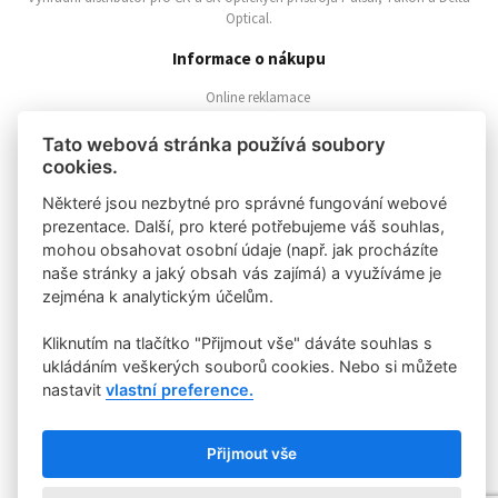
Optical.
Informace o nákupu
Online reklamace
Nákupní řád
Vrácení zboží
Tato webová stránka používá soubory
Zpracování osobních údajů
cookies.
Zásady o používání Cookies
Některé jsou nezbytné pro správné fungování webové
Klientská zóna
prezentace. Další, pro které potřebujeme váš souhlas,
mohou obsahovat osobní údaje (např. jak procházíte
Velkoochod
naše stránky a jaký obsah vás zajímá) a využíváme je
Registrace zákazníka
zejména k analytickým účelům.
Příhlášení zákazníka
Kliknutím na tlačítko "Přijmout vše" dáváte souhlas s
Rychlý kontakt
ukládáním veškerých souborů cookies. Nebo si můžete
nastavit
vlastní preference.
Binox s.r.o.
Křižíkova 220/91, Praha 8
binox@binox.cz / +420 224819981
Přijmout vše