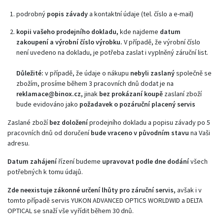
podrobný
popis závady
a kontaktní údaje (tel. číslo a e-mail)
kopii vašeho prodejního dokladu,
kde najdeme
datum
zakoupení a výrobní číslo výrobku.
V případě, že výrobní číslo
není uvedeno na dokladu, je potřeba zaslat i vyplněný záruční list.
Důležité:
v případě, že údaje o nákupu
nebyli zaslaný
společně se
zbožím, prosíme během 3 pracovních dnů dodat je na
reklamace@binox.cz,
jinak
bez prokázaní koupě
zaslaní zboží
bude evidováno jako
požadavek o pozáruční placený servis
Zaslané zboží
bez doložení
prodejního dokladu a popisu závady po 5
pracovních dnů od doručení
bude vraceno v původním stavu
na Vaši
adresu.
Datum zahájení
řízení budeme
upravovat podle dne dodání
všech
potřebných k tomu údajů.
Zde neexistuje zákonné určení lhůty pro záruční servis,
avšak i v
tomto případě servis YUKON ADVANCED OPTICS WORLDWID a DELTA
OPTICAL se snaží vše vyřídit během 30 dnů.