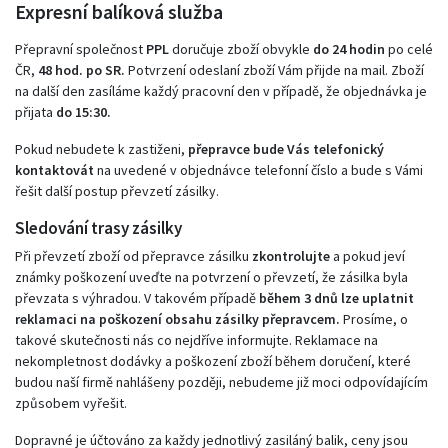
Expresní balíková služba
Přepravní společnost
PPL
doručuje zboží obvykle
do 24 hodin
po celé
ČR,
48 hod. po SR.
Potvrzení odeslaní zboží Vám přijde na mail. Zboží
na další den zasíláme každý pracovní den v případě, že objednávka je
přijata
do 15:30.
Pokud nebudete k zastiženi,
přepravce bude Vás telefonický
kontaktovát
na uvedené v objednávce telefonní číslo a bude s Vámi
řešit další postup převzetí zásilky.
Sledování trasy zásilky
Při převzetí zboží od přepravce zásilku
zkontrolujte
a pokud jeví
známky poškození uveďte na potvrzení o převzetí, že zásilka byla
převzata s výhradou. V takovém případě
během 3 dnů lze uplatnit
reklamaci na poškození obsahu zásilky přepravcem.
Prosíme, o
takové skutečnosti nás co nejdříve informujte. Reklamace na
nekompletnost dodávky a poškození zboží během doručení, které
budou naší firmě nahlášeny později, nebudeme již moci odpovídajícím
způsobem vyřešit.
Dopravné je účtováno za každy jednotlivý zasiláný balik, ceny jsou