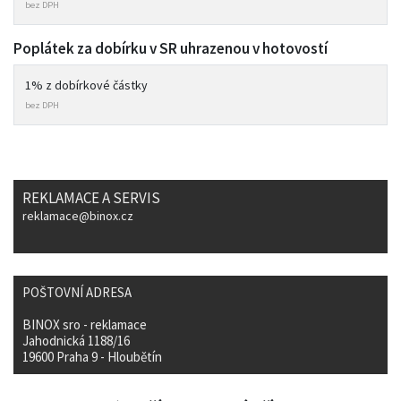
bez DPH
Poplátek za dobírku v SR uhrazenou v hotovostí
1% z dobírkové částky
bez DPH
REKLAMACE A SERVIS
reklamace@binox.cz
POŠTOVNÍ ADRESA
:
BINOX sro - reklamace
Jahodnická 1188/16
19600 Praha 9 - Hloubětín