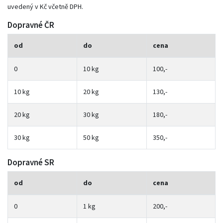
uvedený v Kč včetně DPH.
Dopravné ČR
od
do
cena
0
10 kg
100,-
10 kg
20 kg
130,-
20 kg
30 kg
180,-
30 kg
50 kg
350,-
Dopravné SR
od
do
cena
0
1 kg
200,-