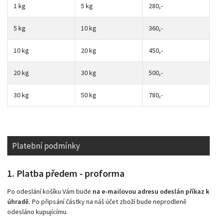
1 kg
5 kg
280,-
5 kg
10 kg
360,-
10 kg
20 kg
450,-
20 kg
30 kg
500,-
30 kg
50 kg
780,-
Platební podmínky
1. Platba předem - proforma
Po odeslání košíku Vám bude
na e-mailovou adresu odeslán příkaz k
úhradě.
Po připsání částky na náš účet zboží bude neprodleně
odesláno kupujícímu.