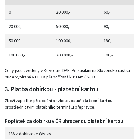
0
20 000,-
60,-
20 000,-
50 000,-
90,-
50 000,-
100 000,-
180,-
100 000,-
200 000,-
300,-
Ceny jsou uvedený v Kč včetně DPH. Při zasílaní na Slovensko částka
bude vybíraná v EUR a přepočítaná kurzem ČSOB.
3. Platba dobírkou - platební kartou
Zboží zaplatíte při dodání bezhotovostně
platební kartou
prostřednictvím platebního terminálu přepravce.
Poplátek za dobírku v ČR uhrazenou platební kartou
1% z dobírkové částky