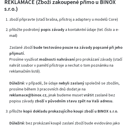
REKLAMACE (Zboží zakoupené přímo u BINOX
s.r.o.)
zboží připravte (stačí brašna, přístroj a adaptery u modelů Core)
přiložte podrobný
popis závady
a kontakntní údaje (tel. číslo a e-
mail)
Zaslané zboží
bude testováno pouze na závady popsané při jeho
přijmutí.
Prosíme využívat
možnosti nahrávaní
pro prokázaní závady (stačí
nahrát soubor v pamětí přístroje a nechat o tom poznámku na
reklamačním listě).
Důležité:
v případě, že údaje
nebyli zaslaný
společně se zbožím,
prosíme během 3 pracovních dnů dodat je na
reklamace@binox.cz,
jinak budeme muset
vrátit
zaslané bez
popisu závady
zboží v původním stavu zpět na Vaši adresu.
příložte
kopii dokladu prokazujícího koupi zboží u BINOX s.r.o.
Důležité:
bez prokázaní koupě zaslaní zboží bude evidováno jako