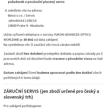
požadavek o pozáruční placený servis
odešlete vše na adresu:
Binox s.r.o. / Servis
Jahodnická 1188/16
19800 Praha 9 - Hloubetin
Lhůta vyřízení reklamace v servisu YUKON ADVANCED OPTICS
WORLDWID je
30 dnů
od data zahájení.
Na vyměněnou věc či součást věci nová záruka neběží.
Zaslané zboží
bez doložení
prodejního dokladu a popisu závady po 5
pracovních dnů od doručení bude
vraceno v původním stavu
na Vaši
adresu.
Datum zahájení
řízení
budeme upravovat podle dne dodání
všech
potřebných k tomu údajů.
ZÁRUČNÍ SERVIS (jen zboží určené pro český a
slovenský trh)
Pro zahájení potřebujeme: