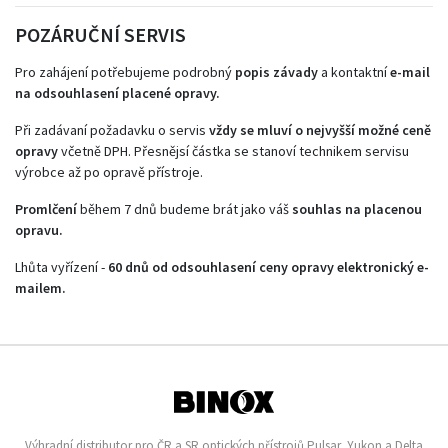
POZÁRUČNÍ SERVIS
Pro zahájení potřebujeme podrobný
popis závady
a kontaktní
e-mail
na odsouhlasení placené opravy.
Při zadávaní požadavku o servis
vždy se mluví o nejvyšší možné ceně
opravy
včetně DPH. Přesnějsí částka se stanoví technikem servisu
výrobce až po opravě přístroje.
Promlčení
během 7 dnů budeme brát jako váš
souhlas na placenou
opravu.
Lhůta vyřízení -
60 dnů od odsouhlasení ceny opravy elektronický e-
mailem.
Výhradní distributor pro ČR a SR optických přístrojů Pulsar, Yukon a Delta