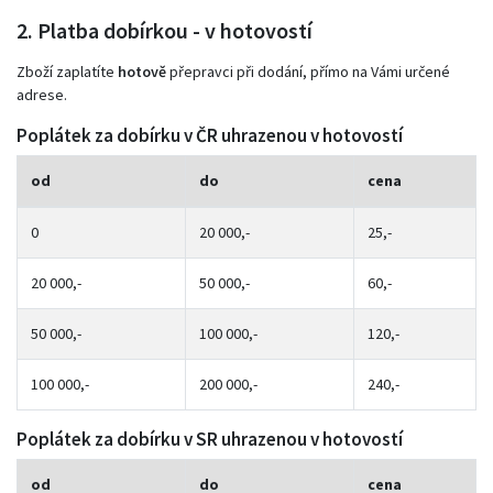
2. Platba dobírkou - v hotovostí
Zboží zaplatíte
hotově
přepravci při dodání, přímo na Vámi určené
adrese.
Poplátek za dobírku v ČR uhrazenou v hotovostí
od
do
cena
0
20 000,-
25,-
20 000,-
50 000,-
60,-
50 000,-
100 000,-
120,-
100 000,-
200 000,-
240,-
Poplátek za dobírku v SR uhrazenou v hotovostí
od
do
cena