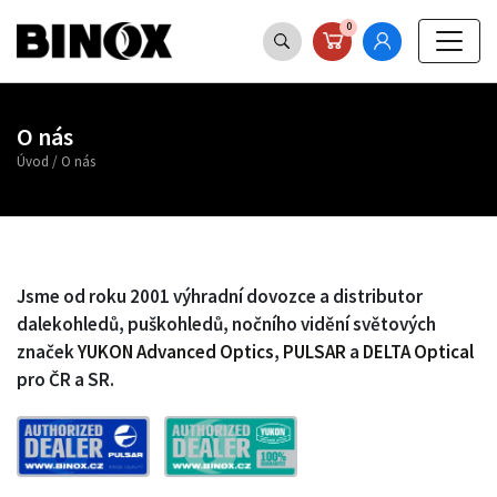
0
O nás
Úvod
/
O nás
Jsme od roku 2001 výhradní dovozce a distributor
dalekohledů, puškohledů, nočního vidění světových
značek
YUKON Advanced Optics
,
PULSAR
a
DELTA Optical
pro ČR a SR.