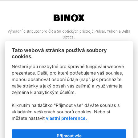
Výhradní distributor pro ČR a SR optických přístrojů Pulsar, Yukon a Delta
Optical.
Informace o nákupu
Tato webová stránka používá soubory
cookies.
Online reklamace
Nákupní řád
Některé jsou nezbytné pro správné fungování webové
Vrácení zboží
prezentace. Další, pro které potřebujeme váš souhlas,
Zpracování osobních údajů
mohou obsahovat osobní údaje (např. jak procházíte
Zásady o používání Cookies
naše stránky a jaký obsah vás zajímá) a využíváme je
zejména k analytickým účelům.
Klientská zóna
Kliknutím na tlačítko "Přijmout vše" dáváte souhlas s
Velkoochod
Registrace zákazníka
ukládáním veškerých souborů cookies. Nebo si
Příhlášení zákazníka
můžete nastavit
vlastní preference.
Rychlý kontakt
Přijmout vše