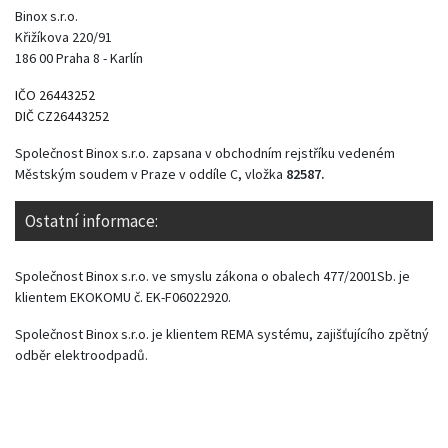
Binox s.r.o.
Křižíkova 220/91
186 00 Praha 8 - Karlín
IČO 26443252
DIČ CZ26443252
Společnost Binox s.r.o. zapsana v obchodním rejstříku vedeném
Městským soudem v Praze v oddíle C, vložka
82587.
Ostatní informace:
Společnost Binox s.r.o. ve smyslu zákona o obalech 477/2001Sb. je
klientem EKOKOMU č. EK-F06022920.
Společnost Binox s.r.o. je klientem REMA systému, zajišťujícího zpětný
odběr elektroodpadů.