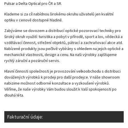
Pulsar
a
Delta Optical
pro ČR a SR.
Klademe si za
cíl nabídnou širokému okruhu uživatelů jen kvalitní
optiku v cenově dostupné hladině.
Zabýváme se dovozem a distribucí optické pozorovací techniky pro
široký okruh využití: turistika a pobyt v přírodě, sport a lov, vědecká a
vzdělávací činnost, střežení objektů, pátrací a zachraňovací akce atd.
Nabízené produkty jsou pečlivě vybírány s ohledem na jejich optické a
mechanické vlastnosti, design a cenu. Na naši výrobky zajišťujeme
rychlý záruční a pozáruční servis.
Hlavní činnosti společnosti je provozování
velkoobchodu
s distribuci
dovážených výrobků k prodeji pro další prodejce. V náše showroom
nabizime možnost odborné konzultace a vyzkoušení výrobků.
Věříme, že naše výrobky Vám budou sloužit k Vaší spokojenosti po
dlouhá léta.
Fakturační údaje: