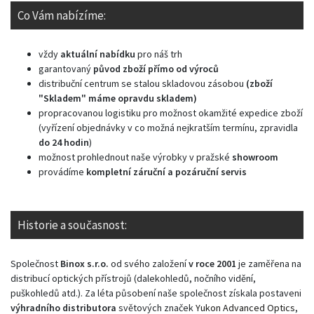
Co Vám nabízíme:
vždy
aktuální nabídku
pro náš trh
garantovaný
původ zboží přímo od výroců
distribuční centrum se stalou skladovou zásobou
(zboží
"Skladem" máme opravdu skladem)
propracovanou logistiku pro možnost okamžité expedice zboží
(vyřízení objednávky v co možná nejkratším termínu, zpravidla
do 24 hodin
)
možnost prohlednout naše výrobky v pražské
showroom
provádíme
kompletní záruční a pozáruční servis
Historie a současnost:
Společnost
Binox s.r.o.
od svého založení
v roce 2001
je zaměřena na
distribucí optických přístrojů (dalekohledů, nočního vidění,
puškohledů atd.). Za léta působení naše společnost získala postaveni
výhradního distributora
světových značek
Yukon Advanced Optics
,