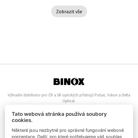
Zobrazit vše
Výhradní distributor pro ČR a SR optických přístrojů Pulsar, Yukon a Delta
Optical.
Informace o nákupu
Tato webová stránka používá soubory
cookies.
Online reklamace
Nákupní řád
Některé jsou nezbytné pro správné fungování webové
Vrácení zboží
prezentace. Další, pro které potřebujeme váš souhlas,