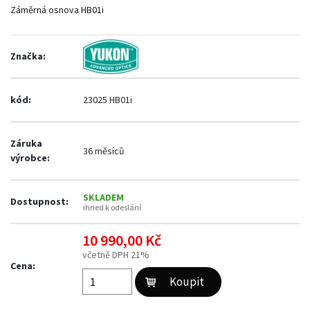
Záměrná osnova HB01i
Značka:
kód:
23025 HB01i
Záruka
36 měsíců
výrobce:
SKLADEM
Dostupnost:
ihned k odeslání
10 990,00 Kč
včetně DPH 21%
Cena: