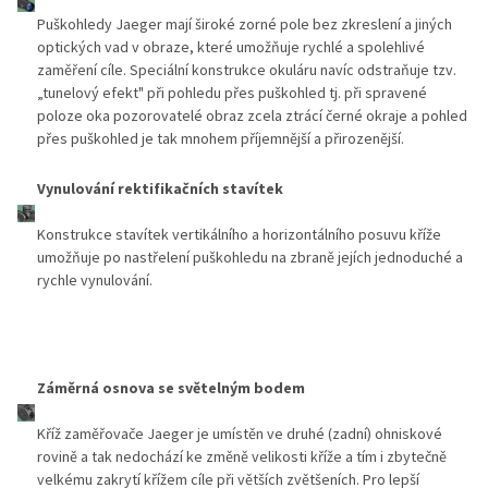
Puškohledy Jaeger mají široké zorné pole bez zkreslení a jiných
optických vad v obraze, které umožňuje rychlé a spolehlivé
zaměření cíle. Speciální konstrukce okuláru navíc odstraňuje tzv.
„tunelový efekt" při pohledu přes puškohled tj. při spravené
poloze oka pozorovatelé obraz zcela ztrácí černé okraje a pohled
přes puškohled je tak mnohem příjemnější a přirozenější.
Vynulování rektifikačních stavítek
Konstrukce stavítek vertikálního a horizontálního posuvu kříže
umožňuje po nastřelení puškohledu na zbraně jejích jednoduché a
rychle vynulování.
Záměrná osnova se světelným bodem
Kříž zaměřovače Jaeger je umístěn ve druhé (zadní) ohniskové
rovině a tak nedochází ke změně velikosti kříže a tím i zbytečně
velkému zakrytí křížem cíle při větších zvětšeních. Pro lepší