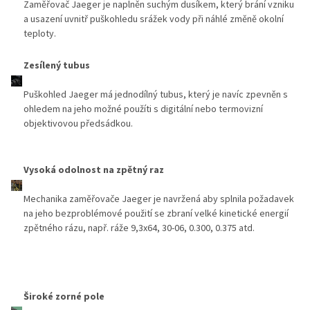
Zaměřovač Jaeger je naplněn suchým dusíkem, který brání vzniku
a usazení uvnitř puškohledu srážek vody při náhlé změně okolní
teploty.
Zesílený tubus
Puškohled Jaeger má jednodílný tubus, který je navíc zpevněn s
ohledem na jeho možné použíti s digitální nebo termovizní
objektivovou předsádkou.
Vysoká odolnost na zpětný raz
Mechanika zaměřovače Jaeger je navržená aby splnila požadavek
na jeho bezproblémové použití se zbraní velké kinetické energií
zpětného rázu, např. ráže 9,3x64, 30-06, 0.300, 0.375 atd.
Široké zorné pole