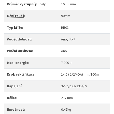
Průměr výstupní pupily:
16 ... 6mm
Oční reliéf
:
90mm
Typ kříže:
HB01i
Voděodolnost:
Ano, IPX7
Plnění dusíkem:
Ano
Max. energie:
7 000 J
Krok rektifikace:
14,5 ( 1/2MOA) mm/100m
Napájení:
3V (typ CR2354) V
Délka:
237 mm
Hmotnost:
0,47kg