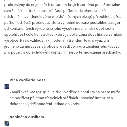
prokreslený do nejmenších detailu i v krajích zorného pole.Speciálně
navržená konstrukce optické části puškohledu přinesla také
odstranění tzv. „tunelového efektu" - černých okrajů při pohledu přes
puškohled. Další předností, která výhodně odlišuje puškohled Jaeger
od konkurenčních výrobků je jeho vysoká mechanická odolnost a
spolehlivost celé konstrukce, která je potvrzená desetiletou zárukou
výrobce. Navíc vzhledem k moderním trendům lovu s využitím
jediného zaměřovače výrobce provedl úpravu a zesílení jeho tubusu
pro použití s objektivovými digitálními nebo termoviznimi předsádky.
Plná voděodolnost
Zaměřovač Jaeger splňuje třídu voděodolnosti IPX7 a proto muže
se používat při atmosferických srážkách libovolné intenzity a
dokonce vydrží ponoření i přímo do vody.
Naplněno dusíkem