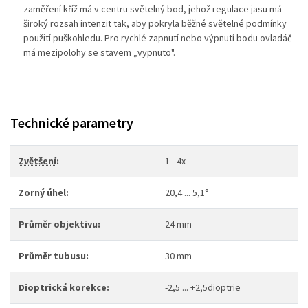
zaměření kříž má v centru světelný bod, jehož regulace jasu má
široký rozsah intenzit tak, aby pokryla běžné světelné podmínky
použití puškohledu. Pro rychlé zapnutí nebo výpnutí bodu ovladáč
má mezipolohy se stavem „vypnuto".
Technické parametry
Zvětšení
:
1 - 4x
Zorný úhel:
20,4 ... 5,1°
Průměr objektivu:
24 mm
Průměr tubusu:
30 mm
Dioptrická korekce:
-2,5 ... +2,5dioptrie