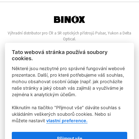
Výhradní distributor pro ČR a SR optických přístrojů Pulsar, Yukon a Delta
Optical.
Informace o nákupu
Tato webová stránka používá soubory
cookies.
Online reklamace
Nákupní řád
Některé jsou nezbytné pro správné fungování webové
Vrácení zboží
prezentace. Další, pro které potřebujeme váš souhlas,
Zpracování osobních údajů
mohou obsahovat osobní údaje (např. jak procházíte
Zásady o používání Cookies
naše stránky a jaký obsah vás zajímá) a využíváme je
zejména k analytickým účelům.
Klientská zóna
Kliknutím na tlačítko "Přijmout vše" dáváte souhlas s
Velkoochod
Registrace zákazníka
ukládáním veškerých souborů cookies. Nebo si
Příhlášení zákazníka
můžete nastavit
vlastní preference.
Rychlý kontakt
Přijmout vše