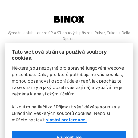
Výhradní distributor pro ČR a SR optických přístrojů Pulsar, Yukon a Delta
Optical.
Informace o nákupu
Tato webová stránka používá soubory
cookies.
Online reklamace
Nákupní řád
Některé jsou nezbytné pro správné fungování webové
Vrácení zboží
prezentace. Další, pro které potřebujeme váš souhlas,
Zpracování osobních údajů
mohou obsahovat osobní údaje (např. jak procházíte
Zásady o používání Cookies
naše stránky a jaký obsah vás zajímá) a využíváme je
zejména k analytickým účelům.
Klientská zóna
Kliknutím na tlačítko "Přijmout vše" dáváte souhlas s
Velkoochod
Registrace zákazníka
ukládáním veškerých souborů cookies. Nebo si
Příhlášení zákazníka
můžete nastavit
vlastní preference.
Rychlý kontakt
Přijmout vše