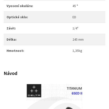
Vyosení okuláru:
45 °
Optické sklo:
ED
Závit:
1/4"
Délka:
245 mm
Hmotnost:
1,35kg
Návod