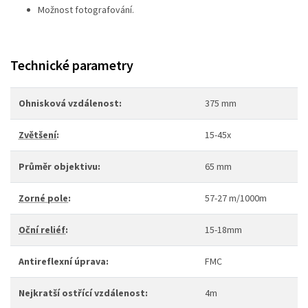
Možnost fotografování.
Technické parametry
Ohnisková vzdálenost:
375 mm
Zvětšení
:
15-45x
Průměr objektivu:
65 mm
Zorné pole
:
57-27 m/1000m
Oční reliéf
:
15-18mm
Antireflexní úprava:
FMC
Nejkratší ostřící vzdálenost:
4m