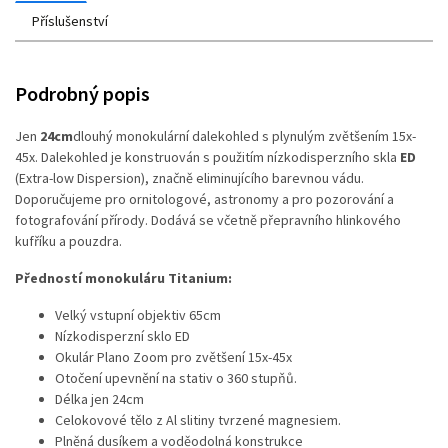
Příslušenství
Podrobný popis
Jen
24cm
dlouhý monokulární dalekohled s plynulým zvětšením 15x-
45x. Dalekohled je konstruován s použitím nízkodisperzního skla
ED
(Extra-low Dispersion), značně eliminujícího barevnou vádu.
Doporučujeme pro ornitologové, astronomy a pro pozorování a
fotografování přírody. Dodává se včetně přepravního hlinkového
kufříku a pouzdra.
Předností monokuláru Titanium:
Velký vstupní objektiv 65cm
Nízkodisperzní sklo ED
Okulár Plano Zoom pro zvětšení 15x-45x
Otočení upevnění na stativ o 360 stupňů.
Délka jen 24cm
Celokovové tělo z Al slitiny tvrzené magnesiem.
Plněná dusíkem a voděodolná konstrukce