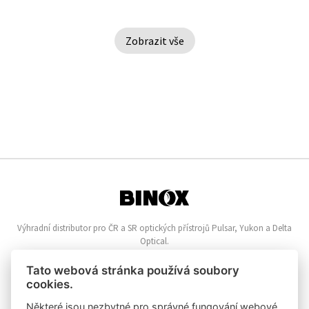
Zobrazit vše
Výhradní distributor pro ČR a SR optických přístrojů Pulsar, Yukon a Delta
Optical.
Informace o nákupu
Tato webová stránka používá soubory
cookies.
Online reklamace
Nákupní řád
Některé jsou nezbytné pro správné fungování webové