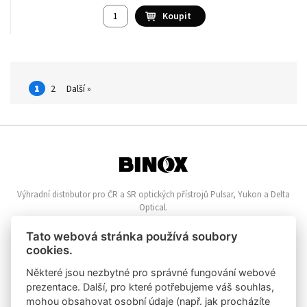
1
2
Další »
Výhradní distributor pro ČR a SR optických přístrojů Pulsar, Yukon a Delta
Optical.
Informace o nákupu
Tato webová stránka používá soubory
cookies.
Online reklamace
Nákupní řád
Některé jsou nezbytné pro správné fungování webové
Vrácení zboží
prezentace. Další, pro které potřebujeme váš souhlas,
Zpracování osobních údajů
mohou obsahovat osobní údaje (např. jak procházíte