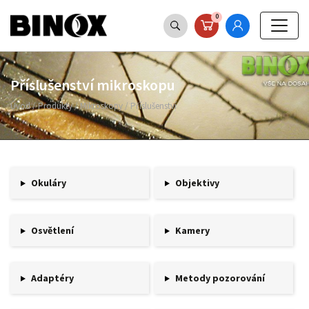
0
Příslušenství mikroskopu
Úvod
/
Produkty
/
Mikroskopy
/
Příslušenství
Okuláry
Objektivy
Osvětlení
Kamery
Adaptéry
Metody pozorování