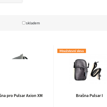
skladem
nka používá soubory cookies.
šna pro Pulsar Axion XM
Brašna Pulsar I
 pro správné fungování webové prezentace. Další,
 váš souhlas, mohou obsahovat osobní údaje (např.
tránky a jaký obsah vás zajímá) a využíváme je