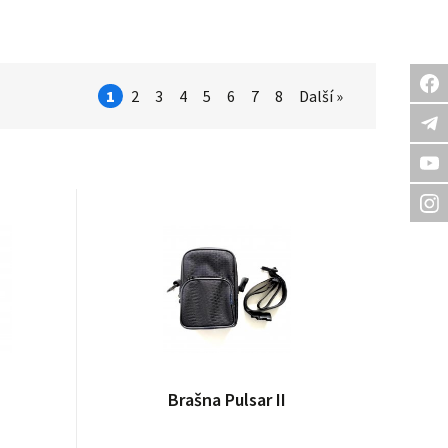
1
2
3
4
5
6
7
8
Další »
Brašna Pulsar II
Přijmout vše