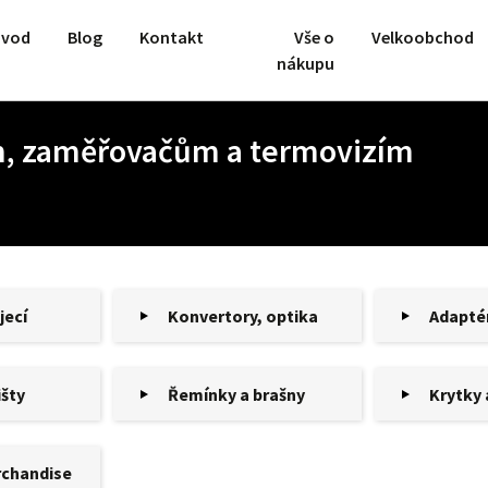
vod
Blog
Kontakt
Vše o
Velkoobchod
nákupu
ům, zaměřovačům a termovizím
jecí
Konvertory, optika
Adapté
išty
Řemínky a brašny
Krytky 
chandise