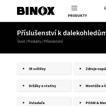
Ú
PRODUKTY
Příslušenství k dalekohled
Úvod
/
Produkty
/
Příslušenství
IR svítilny
Zdroje napá
Držáky a stativy
Montáže a l
Ovladače
POSM & Mer