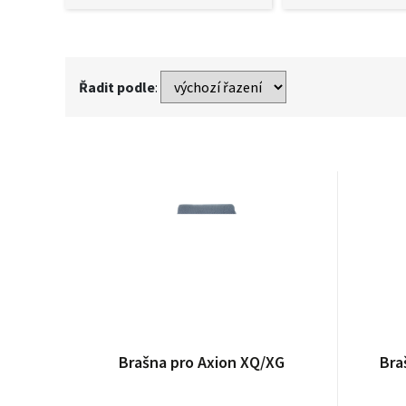
Řadit podle
:
Tato webová strá
Brašna pro Axion XQ/XG
Bra
Některé jsou nezbytné
pro které potřebujeme
jak procházíte naše s