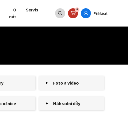
O
Servis
0
Přihlásit
nás
ry
Foto a video
a očnice
Náhradní díly