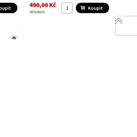
490,00 Kč
ut pouze nezbytné
skladem
50/38
Brašna Pulsar pro Core50
990,00 Kč
skladem