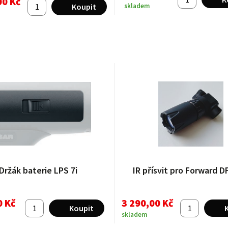
00 Kč
skladem
Držák baterie LPS 7i
IR přísvit pro Forward 
0 Kč
3 290,00 Kč
skladem