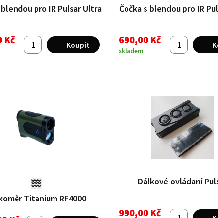
 blendou pro IR Pulsar Ultra
Čočka s blendou pro IR Pu
0 Kč
690,00 Kč
skladem
Dálkové ovládaní Pul
koměr Titanium RF4000
990,00 Kč