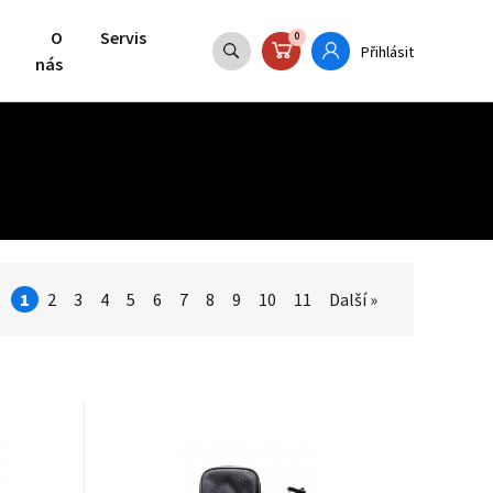
O
Servis
0
Přihlásit
nás
1
2
3
4
5
6
7
8
9
10
11
Další »