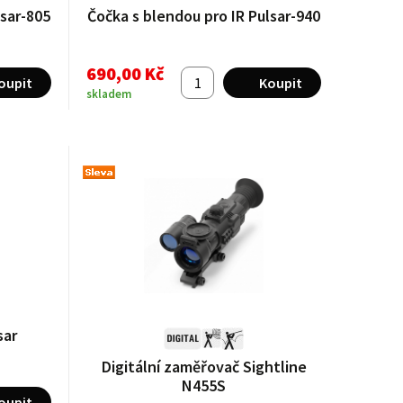
lsar-805
Čočka s blendou pro IR Pulsar-940
690,00 Kč
skladem
sar
Digitální zaměřovač Sightline
N455S