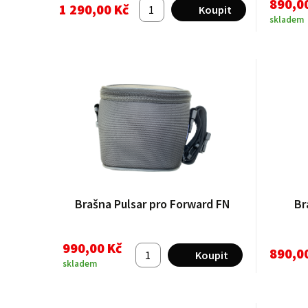
890,0
1 290,00 Kč
skladem
Brašna Pulsar pro Forward FN
Br
990,00 Kč
890,0
skladem