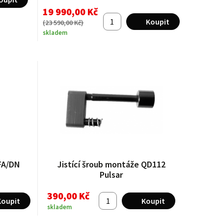
19 990,00 Kč
(
23 590,00 Kč
)
skladem
DFA/DN
Jistící šroub montáže QD112
Pulsar
390,00 Kč
skladem