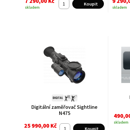
7 290,00 Kč
9 290,
skladem
skladem
Digitální zaměřovač Sightline
N475
490,0
skladem
25 990,00 Kč