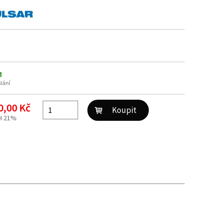
M
slání
0,00 Kč
H 21%