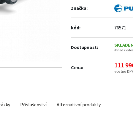
Značka:
kód:
76571
SKLADE
Dostupnost:
ihned k ode
111 99
Cena:
včetně DP
rázky
Příslušenství
Alternativní produkty