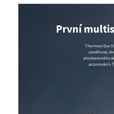
První multi
Thermion Duo DXP
zaměřovač, kt
plnobarevného den
pozorování s T