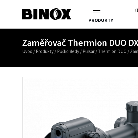
Ú
PRODUKTY
Zaměřovač Thermion DUO D
Úvod
/
Produkty
/
Puškohledy
/
Pulsar
/
Thermion DUO
/
Zam