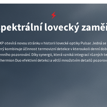
spektrální lovecký zamě
 otevírá novou stránku v historii lovecké optiky Pulsar. Jedná se
erý kombinuje účinnost termovizní detekce v kteroukoli denní do
ního pozorování. Díky synergii, která vzniká integrací různých te
hermion Duo efektivní detekci a větší množstvím detailů pozoro