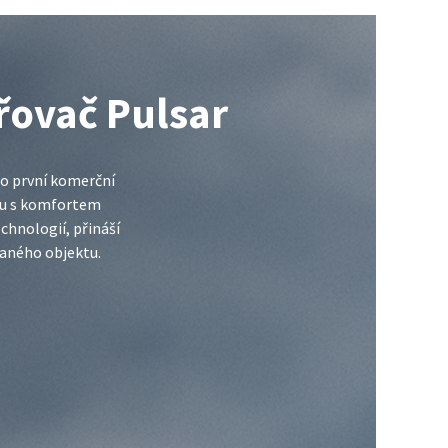
řovač Pulsar
 o první komerční
bu s komfortem
chnologií, přináší
vaného objektu.