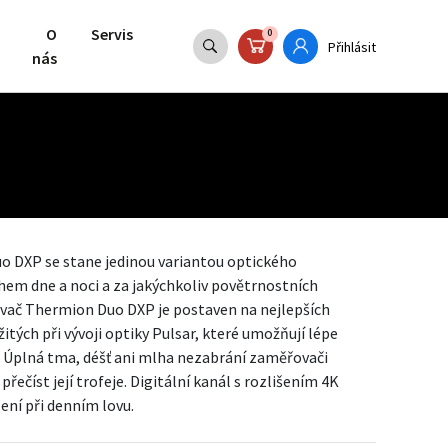
O
Servis
0
Přihlásit
nás
 DXP se stane jedinou variantou optického
hem dne a noci a za jakýchkoliv povětrnostních
ač Thermion Duo DXP je postaven na nejlepších
ých při vývoji optiky Pulsar, které umožňují lépe
. Úplná tma, déšť ani mlha nezabrání zaměřovači
řečíst její trofeje. Digitální kanál s rozlišením 4K
ení při denním lovu.