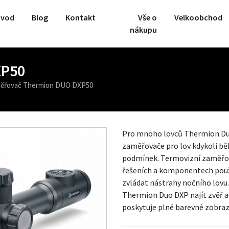
vod
Blog
Kontakt
Vše o
Velkoobchod
nákupu
XP50
ěřovač Thermion DUO DXP50
Pro mnoho lovců Thermion Duo
zaměřovače pro lov kdykoli bě
podmínek. Termovizní zaměřov
řešeních a komponentech použit
zvládat nástrahy nočního lovu
Thermion Duo DXP najít zvěř a p
poskytuje plné barevné zobraz