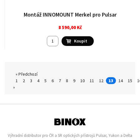
Montáž INNOMOUNT Merkel pro Pulsar
8 590,00 Kč
« Předchozí
1
2
3
4
5
6
7
8
9
10
11
12
13
14
15
1
»
Výhradní distributor pro ČR a SR optických přístrojů Pulsar, Yukon a Delta