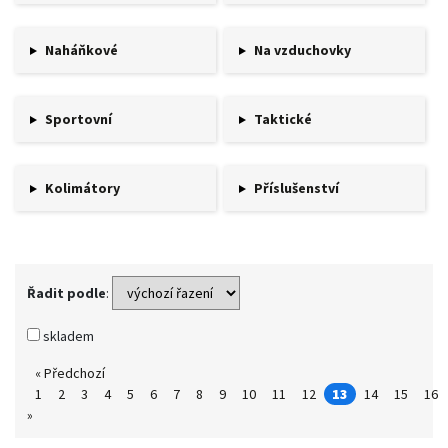
Naháňkové
Na vzduchovky
Sportovní
Taktické
Kolimátory
Příslušenství
Řadit podle
:
skladem
« Předchozí
1
2
3
4
5
6
7
8
9
10
11
12
13
14
15
16
»