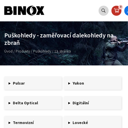
0
Puškohledy - zaměřovací dalekohledy na
zbraň
Úvod
/
Produkty
/
Puškohledy
/
13. stránka
Pulsar
Yukon
Delta Optical
Digitální
Termovizní
Lovecké