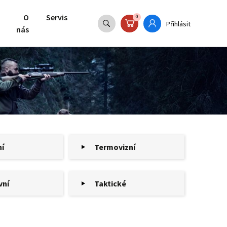
O
Servis
0
Přihlásit
nás
ní
Termovizní
vní
Taktické