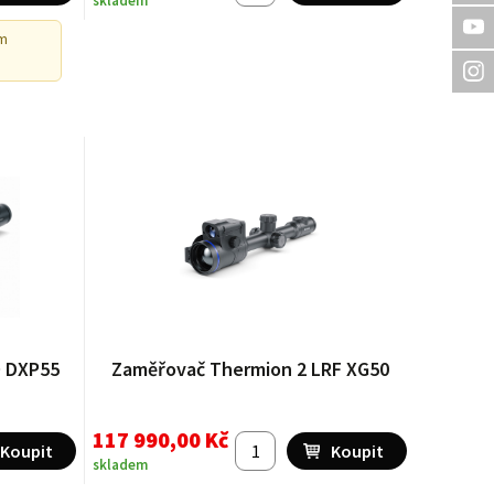
skladem
m
 DXP55
Zaměřovač Thermion 2 LRF XG50
117 990,00 Kč
skladem