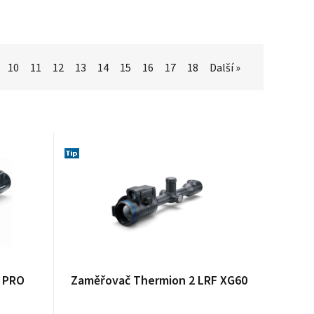
10
11
12
13
14
15
16
17
18
Další »
5 PRO
Zaměřovač Thermion 2 LRF XG60