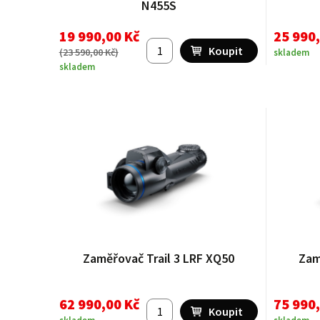
N455S
19 990,00 Kč
25 990
(
23 590,00 Kč
)
skladem
skladem
Zaměřovač Trail 3 LRF XQ50
Zam
62 990,00 Kč
75 990