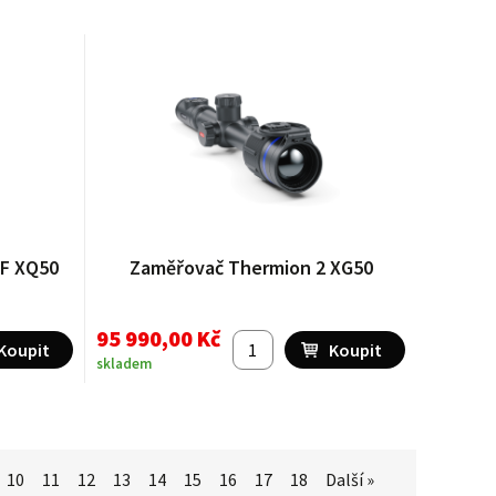
RF XQ50
Zaměřovač Thermion 2 XG50
95 990,00 Kč
skladem
10
11
12
13
14
15
16
17
18
Další »