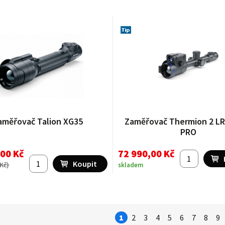
aměřovač Talion XG35
Zaměřovač Thermion 2 L
PRO
,00 Kč
72 990,00 Kč
 Kč
)
skladem
1
2
3
4
5
6
7
8
9