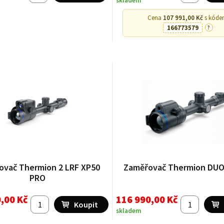
skladem
Cena
107 991,00 Kč
s kóde
166773579
?
ovač Thermion 2 LRF XP50
Zaměřovač Thermion DUO
PRO
,00 Kč
116 990,00 Kč
skladem