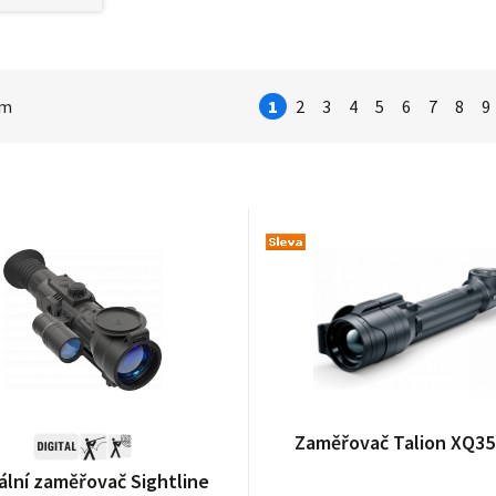
em
1
2
3
4
5
6
7
8
9
Zaměřovač Talion XQ3
ální zaměřovač Sightline