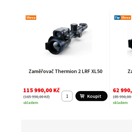
Zaměřovač Thermion 2 LRF XL50
Z
115 990,00 Kč
62 990
(
165 990,00 Kč
)
(
85 990,00
skladem
skladem