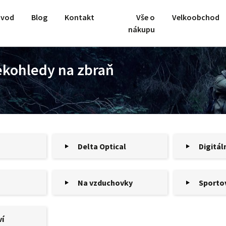
vod
Blog
Kontakt
Vše o
Velkoobchod
nákupu
ekohledy na zbraň
Delta Optical
Digitál
Na vzduchovky
Sporto
ví