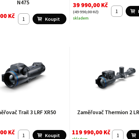
N475
39 990,00 Kč
(
49 990,00 Kč
)
,00 Kč
skladem
ěřovač Trail 3 LRF XR50
Zaměřovač Thermion 2 L
,00 Kč
119 990,00 Kč