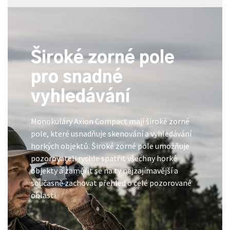
Široké zorné pole
pro snadné
vyhledávání
Monokuláry Axion Compact mají široké zorné
pole, které usnadňuje skenování a vyhledávání
horkých objektů. Široké zorné pole umožňuje
pozorovateli rychle spatřit všechny horké
objekty a zaměřit se na ty nejzajímavější a
současně zachovat přehled o celé pozorované
oblasti.