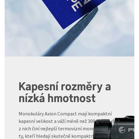
Kapesní rozměry a
nízká hmotnost
Monokuláry Axion Compact mají kompaktní
kapesní velikost a váží méně než 300 gramů, což
z nich činí nejlepší termovizní monokuláry pro
ty, kteří hledají skutečně kompaktní variantu, a