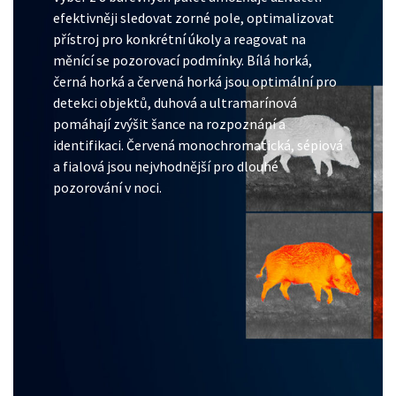
efektivněji sledovat zorné pole, optimalizovat
přístroj pro konkrétní úkoly a reagovat na
měnící se pozorovací podmínky. Bílá horká,
černá horká a červená horká jsou optimální pro
detekci objektů, duhová a ultramarínová
pomáhají zvýšit šance na rozpoznání a
identifikaci. Červená monochromatická, sépiová
a fialová jsou nejvhodnější pro dlouhé
pozorování v noci.