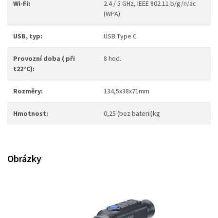
Wi-Fi:
2.4 / 5 GHz, IEEE 802.11 b/g/n/ac
(WPA)
USB, typ:
USB Type C
Provozní doba ( při
8 hod.
t22°C):
Rozměry:
134,5x38x71mm
Hmotnost:
0,25 (bez baterii)kg
Obrázky