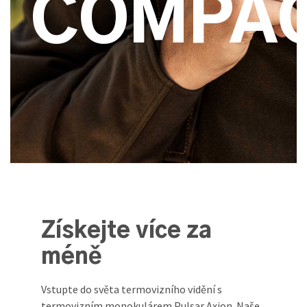
COMPA
Získejte více za
méně
Vstupte do světa termovizního vidění s
termovizním monokulárem Pulsar Axion. Naše