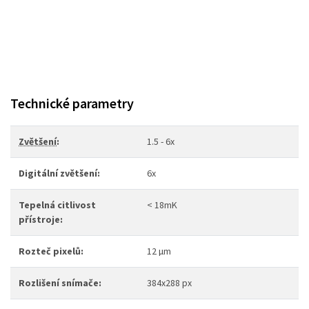
Technické parametry
Zvětšení
:
1.5 - 6x
Digitální zvětšení:
6x
Tepelná citlivost
< 18mK
přístroje:
Rozteč pixelů:
12 µm
Rozlišení snímače:
384x288 px