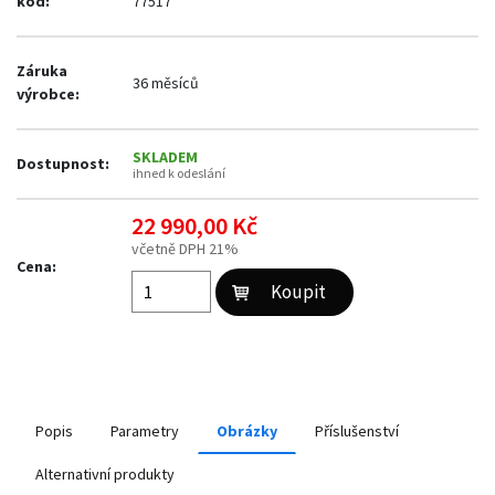
kód:
77517
Záruka
36 měsíců
výrobce:
SKLADEM
Dostupnost:
ihned k odeslání
22 990,00 Kč
včetně DPH 21%
Cena:
Popis
Parametry
Obrázky
Příslušenství
Alternativní produkty