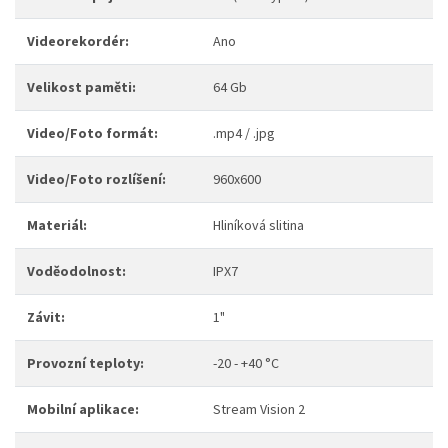
Videorekordér:
Ano
Velikost paměti:
64 Gb
Video/Foto formát:
.mp4 / .jpg
Video/Foto rozlíšení:
960х600
Materiál:
Hliníková slitina
Voděodolnost:
IPX7
Závit:
1"
Provozní teploty:
-20 - +40 °C
Mobilní aplikace:
Stream Vision 2