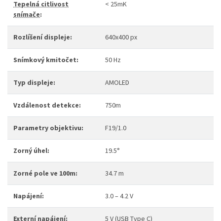
Tepelná citlivost
< 25mK
snímače
:
Rozlíšení displeje:
640x400 px
Snímkový kmitočet:
50 Hz
Typ displeje:
AMOLED
Vzdálenost detekce:
750m
Parametry objektivu:
F19/1.0
Zorný úhel:
19.5°
Zorné pole ve 100m:
34.7 m
Napájení:
3.0 – 4.2 V
Externí napájení:
5 V (USB Type C)