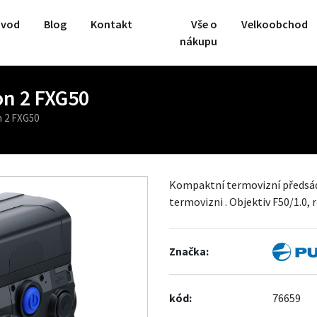
vod
Blog
Kontakt
Vše o
Velkoobchod
nákupu
on 2 FXG50
n 2 FXG50
Kompaktní termovizní předsád
termovizni . Objektiv F50/1.0, 
Značka:
kód:
76659