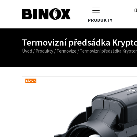
Ú
PRODUKTY
Termovizní předsádka Krypt
Úvod
/
Produkty
/
Termovize
/
Termovizní předsádka Krypto