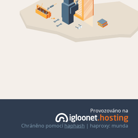
Provozováno na
Chráněno pomocí
haphash
| haproxy: munda