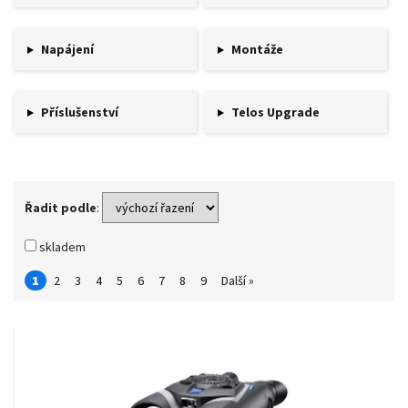
Napájení
Montáže
Příslušenství
Telos Upgrade
Řadit podle
:
skladem
1
2
3
4
5
6
7
8
9
Další »