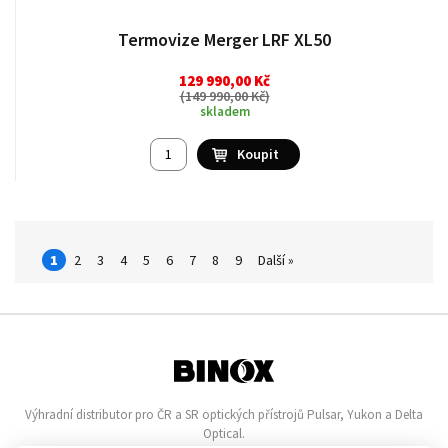
Termovize Merger LRF XL50
129 990,00 Kč
(
149 990,00 Kč
)
skladem
1
2
3
4
5
6
7
8
9
Další »
Výhradní distributor pro ČR a SR optických přístrojů Pulsar, Yukon a Delta
Optical.