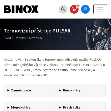
0
Termovizní přístroje PULSAR
Úvod
/
Produkty
/
Termovize
Nabízíme Vám širokou škálu termovizních přístrojů značky PULSAR
přimo od největšího výrobce v oboru - společnosti YUKON ADVANCED
OPTICS WORLWIDE, kterou výhradně zastupujeme pro český a
slovenský trh už od roku 2001.
Zaměřovače
Binokuláry
Monokuláry
Předsádky