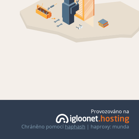
Provozováno na
Chráněno pomocí
haphash
| haproxy: munda