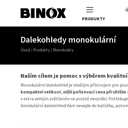
Ú
PRODUKTY
Dalekohledy monokulární
Úvod
/
Produkty
/
Monokuláry
Naším cílem je pomoc s výběrem kvalitníc
Monokulární dalekohled je skvělým přístrojem pro pozo
kompaktní velikost
,
nižší pořizovací cena při větším
s extra velkým zvětšením se prostě nevyrábí. Potřebujet
binokulární dalekohled Vám nevejde do batůžku, potom