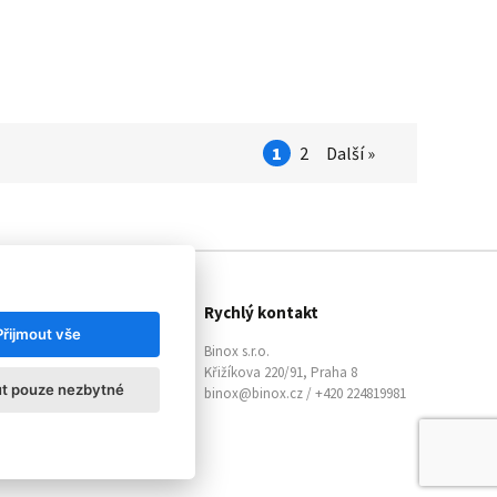
1
2
Další »
statní informace
Rychlý kontakt
Přijmout vše
Články
Binox s.r.o.
O společnosti
Křižíkova 220/91, Praha 8
ut pouze nezbytné
Kontaktujte nás
binox@binox.cz / +420 224819981