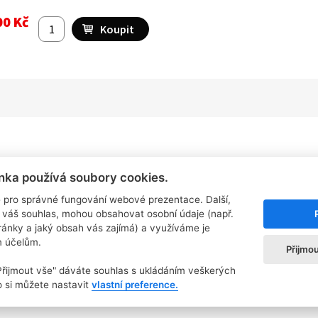
00 Kč
nka používá soubory cookies.
Informace o nákupu
Klientská zóna
O
 pro správné fungování webové prezentace. Další,
 váš souhlas, mohou obsahovat osobní údaje (např.
Online reklamace
Velkoochod
tránky a jaký obsah vás zajímá) a využíváme je
Nákupní řád
Registrace zákazníka
m účelům.
Přijmo
Vrácení zboží
Příhlášení zákazníka
Zpracování osobních údajů
"Přijmout vše" dáváte souhlas s ukládáním veškerých
Zásady o používání Cookies
 si můžete nastavit
vlastní preference.