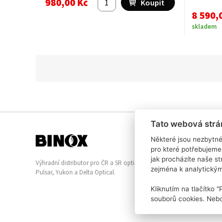
980,00 Kč
8 590,
skladem
Tato webová strá
Některé jsou nezbytné
pro které potřebujeme
jak procházíte naše s
Výhradní distributor pro ČR a SR optických přístrojů
zejména k analytický
Pulsar, Yukon a Delta Optical.
Kliknutím na tlačítko 
souborů cookies. Nebo