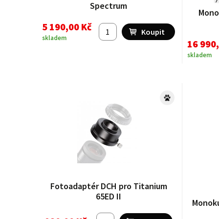
Spectrum
Monok
5 190,00 Kč
skladem
16 990
skladem
Fotoadaptér DCH pro Titanium
65ED II
Monoku