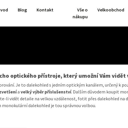
vod
Blog
Kontakt
Vše o
Velkoobchod
nákupu
ho optického přístroje, který umožní Vám vidět 
rování. Je to dalekohled s jedním optickým kanálem, určený k poz
 zvetšení
a
velký výběr příslušenství
. Dalším důvodem koupit mono
e-li vidět detaile na velkou vzdálenost, fotit přes dalekohled na 
 monokulární dalekohled je tou správnou volbou.