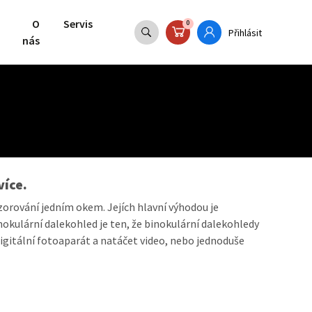
O
Servis
0
Přihlásit
nás
více.
orování jedním okem. Jejích hlavní výhodou je
kulární dalekohled je ten, že binokulární dalekohledy
digitální fotoaparát a natáčet video, nebo jednoduše