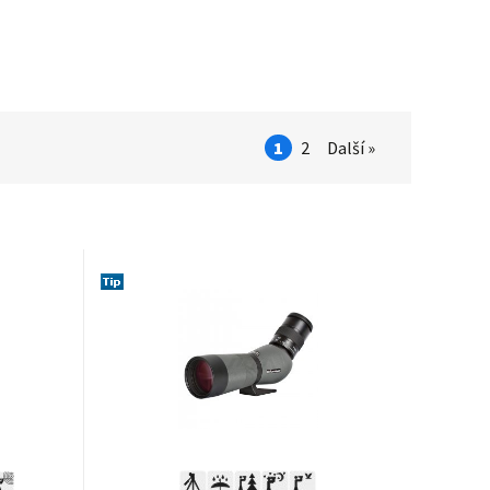
1
2
Další »